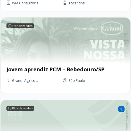
WM Consultoria
Tocantins
27
de dezembro
Jovem aprendiz PCM – Bebedouro/SP
Granol Agrícola
São Paulo
18
de dezembro