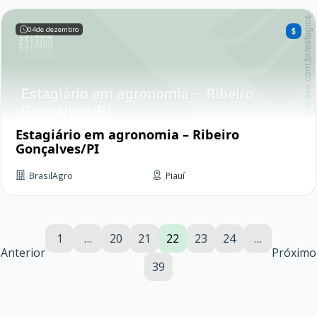
04
de dezembro
Estagiário em agronomia – Ribeiro
Gonçalves/PI
BrasilAgro
Piauí
1
…
20
21
22
23
24
…
Anterior
Próximo
39