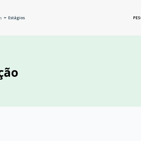
Estágios
PES
m
ção