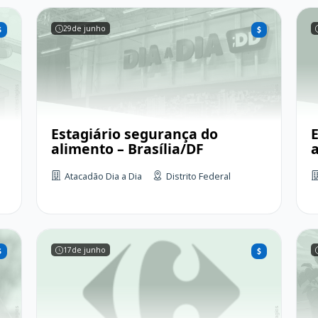
29
de junho
Estagiário segurança do
alimento – Brasília/DF
Atacadão Dia a Dia
Distrito Federal
17
de junho