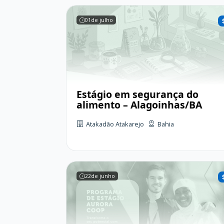
01
de julho
Estágio em segurança do
alimento – Alagoinhas/BA
Atakadão Atakarejo
Bahia
22
de junho