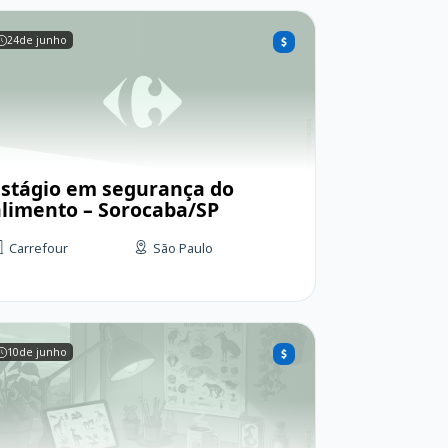
24
de junho
Estágio em segurança do
alimento – Sorocaba/SP
Carrefour
São Paulo
10
de junho