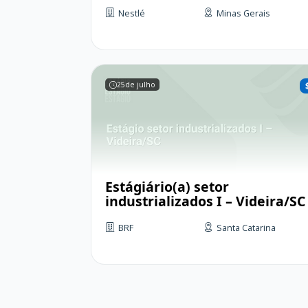
Nestlé
Minas Gerais
25
de julho
Estágiário(a) setor
industrializados I – Videira/SC
BRF
Santa Catarina