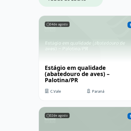
04
de agosto
Estágio em qualidade
(abatedouro de aves) –
Palotina/PR
C.Vale
Paraná
02
de agosto