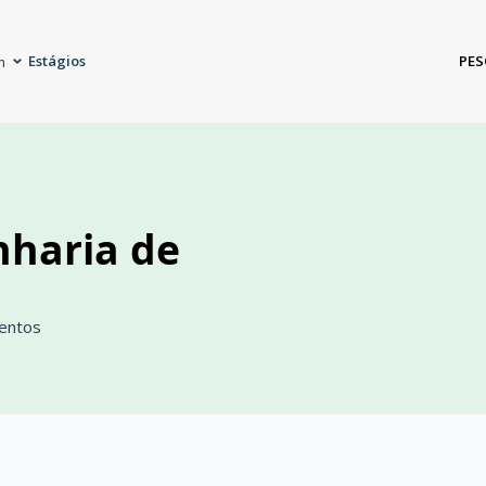
Estágios
PES
m
nharia de
mentos