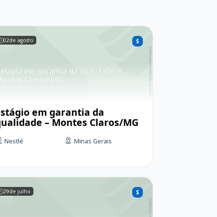
02
de agosto
Estágio em garantia da
qualidade – Montes Claros/MG
Nestlé
Minas Gerais
29
de julho