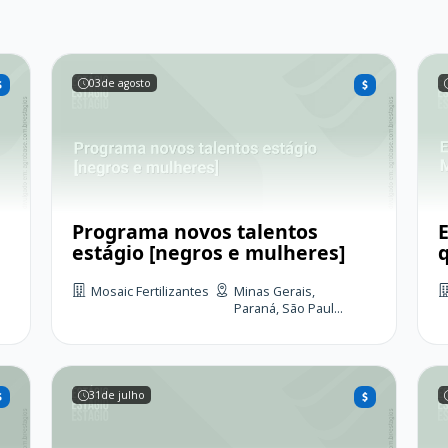
03
de agosto
Programa novos talentos
estágio [negros e mulheres]
Mosaic Fertilizantes
Minas Gerais,
Paraná, São Paul...
31
de julho