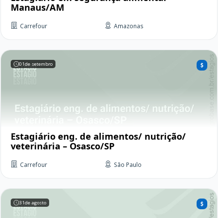
Manaus/AM
Carrefour
Amazonas
01
de setembro
Estagiário eng. de alimentos/ nutrição/
veterinária – Osasco/SP
Carrefour
São Paulo
31
de agosto