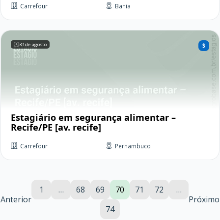
Carrefour
Bahia
31
de agosto
Estagiário em segurança alimentar –
Recife/PE [av. recife]
Carrefour
Pernambuco
1
…
68
69
70
71
72
…
Anterior
Próximo
74