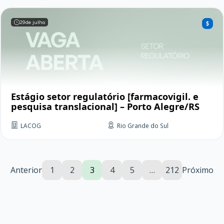
29
de julho
Estágio setor regulatório [farmacovigil. e
pesquisa translacional] – Porto Alegre/RS
LACOG
Rio Grande do Sul
Anterior
1
2
3
4
5
…
212
Próximo