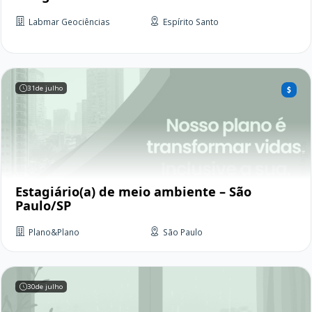
Labmar Geociências
Espírito Santo
31
de julho
Estagiário(a) de meio ambiente – São
Paulo/SP
Plano&Plano
São Paulo
30
de julho