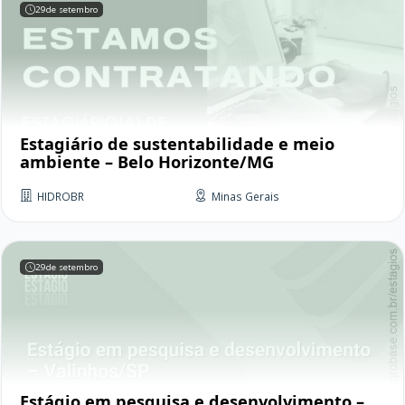
29
de setembro
Estagiário de sustentabilidade e meio
ambiente – Belo Horizonte/MG
HIDROBR
Minas Gerais
29
de setembro
Estágio em pesquisa e desenvolvimento –