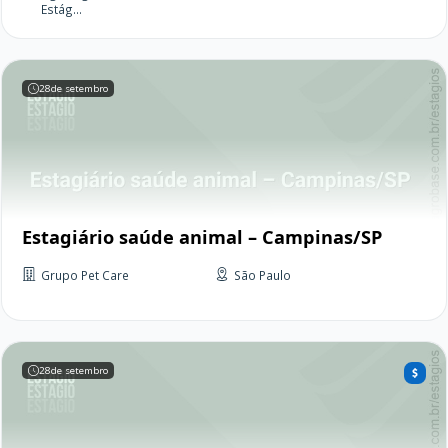
Estág...
28
de setembro
Estagiário saúde animal – Campinas/SP
Grupo Pet Care
São Paulo
28
de setembro