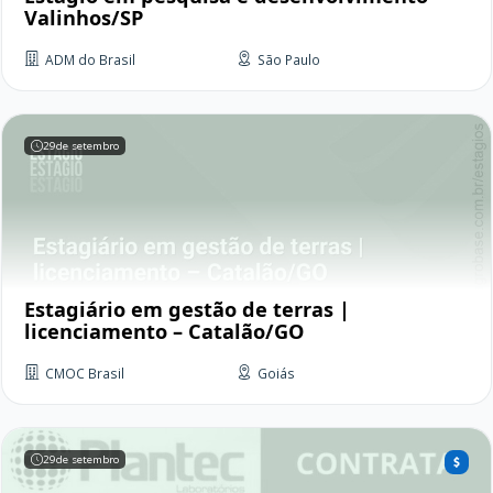
Valinhos/SP
ADM do Brasil
São Paulo
29
de setembro
Estagiário em gestão de terras |
licenciamento – Catalão/GO
CMOC Brasil
Goiás
29
de setembro