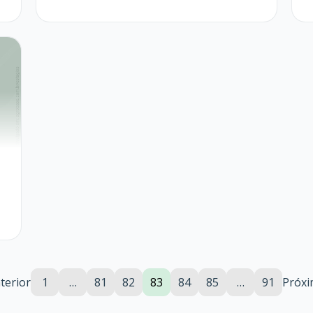
terior
1
…
81
82
83
84
85
…
91
Próx