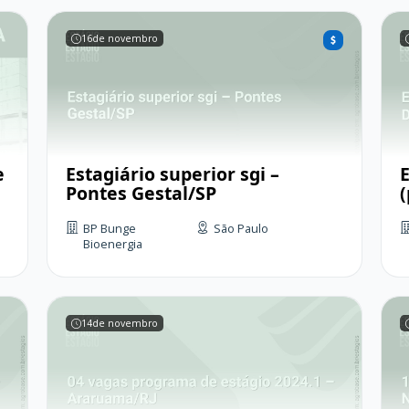
16
de novembro
e
Estagiário superior sgi –
Pontes Gestal/SP
BP Bunge
São Paulo
Bioenergia
14
de novembro