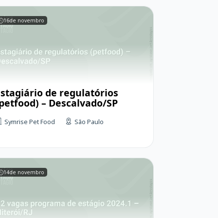
16
de novembro
Estagiário de regulatórios
(petfood) – Descalvado/SP
Symrise Pet Food
São Paulo
14
de novembro