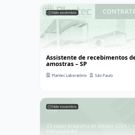
16
de novembro
Assistente de recebimentos d
amostras – SP
Plantec Laboratório
São Paulo
14
de novembro