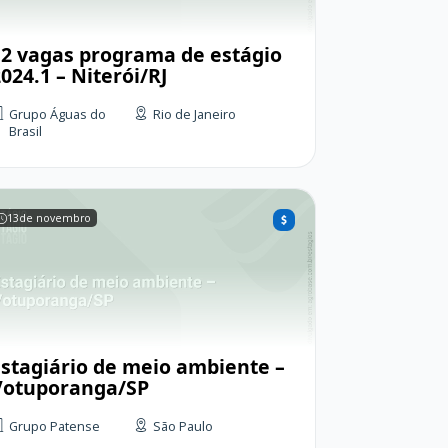
12 vagas programa de estágio
024.1 – Niterói/RJ
Grupo Águas do
Rio de Janeiro
Brasil
13
de novembro
Estagiário de meio ambiente –
Votuporanga/SP
Grupo Patense
São Paulo