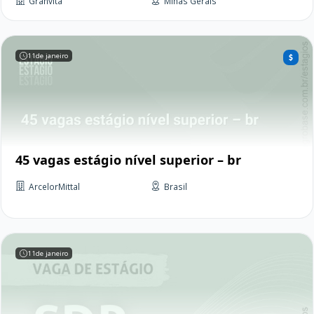
Granvita
Minas Gerais
11
de janeiro
45 vagas estágio nível superior – br
ArcelorMittal
Brasil
11
de janeiro