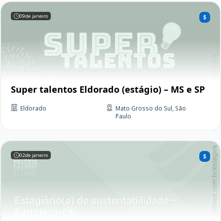
09
de janeiro
Super talentos Eldorado (estágio) – MS e SP
Eldorado
Mato Grosso do Sul, São
Paulo
02
de janeiro