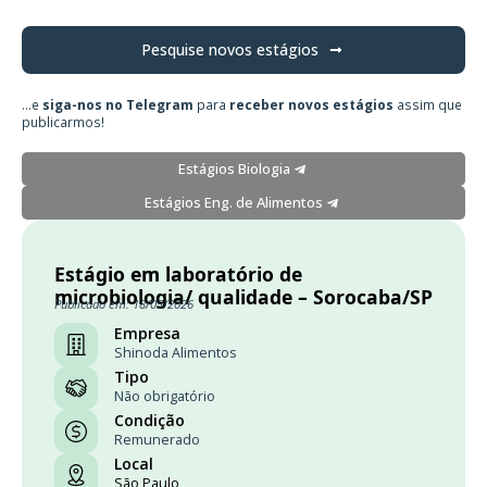
Pesquise novos estágios
...e
siga-nos no Telegram
para
receber novos estágios
assim que
publicarmos!
Estágios Biologia
Estágios Eng. de Alimentos
Estágio em laboratório de
microbiologia/ qualidade – Sorocaba/SP
Publicado em: 18/05/2026
Empresa
Shinoda Alimentos
Tipo
Não obrigatório
Condição
Remunerado
Local
São Paulo