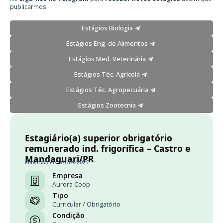
publicarmos!
Estágios Biologia
Estágios Eng. de Alimentos
Estágios Med. Veterinária
Estágios Téc. Agrícola
Estágios Téc. Agropecuária
Estágios Zootecnia
Estagiário(a) superior obrigatório
remunerado ind. frigorífica – Castro e
Mandaguari/PR
Publicado em: 01/09/2025
Empresa
Aurora Coop
Tipo
Curricular / Obrigatório
Condição