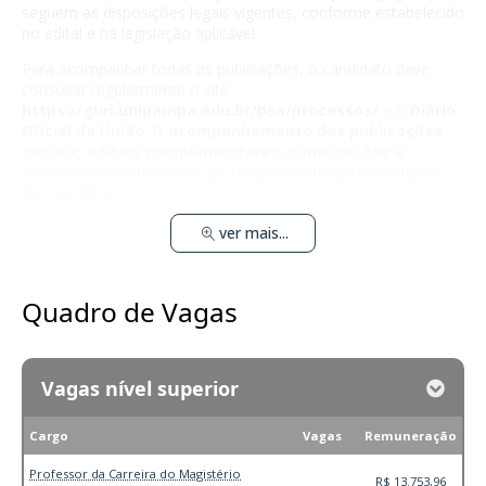
seguem as disposições legais vigentes, conforme estabelecido
no edital e na legislação aplicável.
Para acompanhar todas as publicações, o candidato deve
consultar regularmente o site
https://guri.unipampa.edu.br/psa/processos/
e o
Diário
Oficial da União
.
O acompanhamento das publicações
oficiais, editais complementares, convocações e
demais comunicados é de responsabilidade exclusiva
do candidato.
ver mais...
Quadro de Vagas
Vagas nível superior
Cargo
Vagas
Remuneração
Professor da Carreira do Magistério
R$ 13.753,96