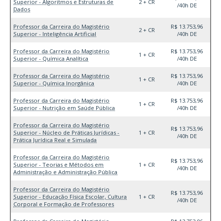
Superior - Algoritmos e Estruturas de
2 + CR
/40h DE
Dados
Professor da Carreira do Magistério
R$ 13.753,96
2 + CR
Superior - Inteligência Artificial
/40h DE
Professor da Carreira do Magistério
R$ 13.753,96
1 + CR
Superior - Química Analítica
/40h DE
Professor da Carreira do Magistério
R$ 13.753,96
1 + CR
Superior - Química Inorgânica
/40h DE
Professor da Carreira do Magistério
R$ 13.753,96
1 + CR
Superior - Nutrição em Saúde Pública
/40h DE
Professor da Carreira do Magistério
R$ 13.753,96
Superior - Núcleo de Práticas Jurídicas -
1 + CR
/40h DE
Prática Jurídica Real e Simulada
Professor da Carreira do Magistério
R$ 13.753,96
Superior - Teorias e Métodos em
1 + CR
/40h DE
Administração e Administração Pública
Professor da Carreira do Magistério
R$ 13.753,96
Superior - Educação Física Escolar, Cultura
1 + CR
/40h DE
Corporal e Formação de Professores