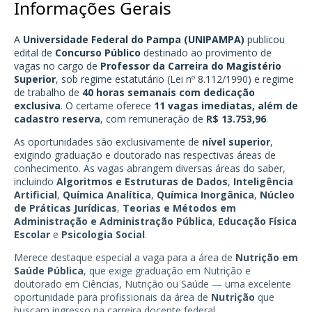
Informações Gerais
A
Universidade Federal do Pampa (UNIPAMPA)
publicou
edital de
Concurso Público
destinado ao provimento de
vagas no cargo de
Professor da Carreira do Magistério
Superior
, sob regime estatutário (Lei nº 8.112/1990) e regime
de trabalho de
40 horas semanais com dedicação
exclusiva
. O certame oferece
11 vagas imediatas, além de
cadastro reserva
, com remuneração de
R$ 13.753,96
.
As oportunidades são exclusivamente de
nível superior
,
exigindo graduação e doutorado nas respectivas áreas de
conhecimento. As vagas abrangem diversas áreas do saber,
incluindo
Algoritmos e Estruturas de Dados
,
Inteligência
Artificial
,
Química Analítica
,
Química Inorgânica
,
Núcleo
de Práticas Jurídicas
,
Teorias e Métodos em
Administração e Administração Pública
,
Educação Física
Escolar
e
Psicologia Social
.
Merece destaque especial a vaga para a área de
Nutrição em
Saúde Pública
, que exige graduação em Nutrição e
doutorado em Ciências, Nutrição ou Saúde — uma excelente
oportunidade para profissionais da área de
Nutrição
que
buscam ingresso na carreira docente federal.