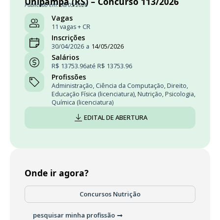
Unipampa (RS) – Concurso 113/2026
Publicado em: 08/05/2026
Vagas
11 vagas + CR
Inscrições
30/04/2026
a
14/05/2026
Salários
R$ 13753.96
até R$ 13753.96
Profissões
Administração
,
Ciência da Computação
,
Direito
,
Educação Física (licenciatura)
,
Nutrição
,
Psicologia
,
Química (licenciatura)
EDITAL DE ABERTURA
Onde ir agora?
Concursos Nutrição
pesquisar minha profissão