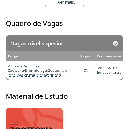
ver mais...
Quadro de Vagas
Vagas nível superior
Cargo
Vagas
Remuneração
Professor Substituto -
R$ 4.326,60 /40
Zootecnia/Bromatologia/Zootecnia e
CR
horas semanais
Produção Animal (Monogástricos)
Material de Estudo