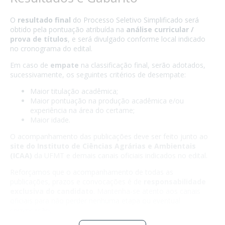
O
resultado final
do Processo Seletivo Simplificado será
obtido pela pontuação atribuída na
análise curricular /
prova de títulos
, e será divulgado conforme local indicado
no cronograma do edital.
Em caso de
empate
na classificação final, serão adotados,
sucessivamente, os seguintes critérios de desempate:
Maior titulação acadêmica;
Maior pontuação na produção acadêmica e/ou
experiência na área do certame;
Maior idade.
O acompanhamento das publicações deve ser feito junto ao
site do Instituto de Ciências Agrárias e Ambientais
(ICAA)
da UFMT e demais canais oficiais indicados no edital.
Reforçamos que o acompanhamento de todas as
publicações, prazos e convocações é de
responsabilidade
exclusiva do candidato
. Mantenha-se atento aos canais
oficiais para não perder nenhuma etapa ou eventual
convocação.