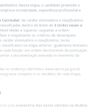
abilitatório
. Nesta etapa, o candidato preenche o
mprova escolaridade, experiência profissional e
 Curricular:
de
caráter eliminatório e classificatório
.
classificadas dentro do limite de
3 (três) vezes o
Nível Médio e Superior, seguindo a ordem
fase e respeitando os critérios de desempate.
e
caráter eliminatório e classificatório
. Serão
classificados na etapa anterior, igualmente limitados
e cada função, em ordem decrescente de pontuação.
resentar a documentação anexada no momento da
das no endereço eletrônico www.sipros.pa.gov.br.
cronograma completo e os detalhes de cada etapa,
.
o
osta pela
somatória das notas obtidas na Análise