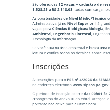
São oferecidas
12 vagas + cadastro de res
1.528,25 a R$ 2.318,08
, todas com carga hor
As oportunidades de
Nível Médio/Técnico
co
Administrativa. Já no
Nível Superior
, há gran
vagas para
Ciências Biológicas/Biologia
,
En
Ambiental
,
Engenharia Florestal
, Engenhari
Tecnologia da Informação.
Se você atua na área ambiental e busca uma o
leitura e confira todos os detalhes sobre insc
Inscrições
As inscrições para o
PSS nº 4/2026 da SEMA
no endereço eletrônico
www.sipros.pa.gov.
O período de inscrição ocorre
das 00h01 às 
cronograma do Anexo III do edital. Atenção: 
portanto não deixe para a última hora.