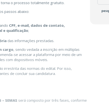
e torna o processo totalmente gratuito.
pesq
 os passos abaixo:
rmando
CPF, e-mail, dados de contato,
l e qualificação
;
;
ória
das informações prestadas.
m cargo
, sendo vedada a inscrição em múltiplas
omenda-se acessar a plataforma por meio de um
ades com dispositivos móveis.
o irrestrita das normas do edital. Por isso,
antes de concluir sua candidatura.
26 – SEMAS
será composto por três fases, conforme