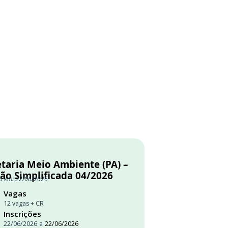
etaria Meio Ambiente (PA) –
ção Simplificada 04/2026
o em: 22/06/2026
Vagas
12 vagas + CR
Inscrições
22/06/2026
a
22/06/2026