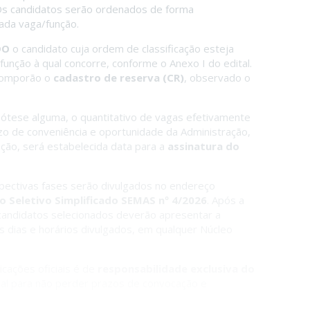
Os candidatos serão ordenados de forma
ada vaga/função.
DO
o candidato cuja ordem de classificação esteja
unção à qual concorre, conforme o Anexo I do edital.
 comporão o
cadastro de reserva (CR)
, observado o
pótese alguma, o quantitativo de vagas efetivamente
ízo de conveniência e oportunidade da Administração,
cação, será estabelecida data para a
assinatura do
ectivas fases serão divulgados no endereço
o Seletivo Simplificado SEMAS nº 4/2026
. Após a
 candidatos selecionados deverão apresentar a
s dias e horários divulgados, em qualquer Núcleo
ações oficiais é de
responsabilidade exclusiva do
cial para não perder prazos de convocação e