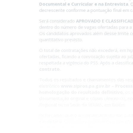
Documental e Curricular e na Entrevista
. 
decrescente conforme a pontuação final em c
Será considerado
APROVADO E CLASSIFICA
dentro do número de vagas ofertadas para a f
Os candidatos aprovados além desse limite
quantitativo previsto.
O total de contratações não excederá, em hi
ofertadas, ficando a convocação sujeita ao ju
respeitada a vigência do PSS. Após a classifi
contrato
.
Todos os resultados e chamamentos das resp
eletrônico
www.sipros.pa.gov.br – Process
homologação do resultado definitivo
, os
documentação original e cópias (Anexo IX), no
Regional ou na Sede da SEMAS, em Belém.
Reforçamos que o acompanhamento das public
candidato
. Consulte regularmente o site ofi
apresentação de documentos.