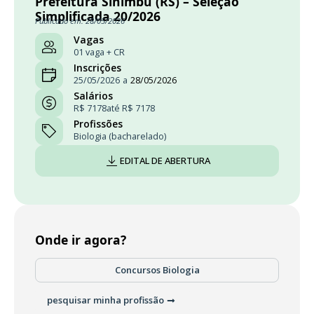
Prefeitura Sinimbu (RS) – Seleção
Simplificada 20/2026
Publicado em: 28/05/2026
Vagas
01 vaga + CR
Inscrições
25/05/2026
a
28/05/2026
Salários
R$ 7178
até R$ 7178
Profissões
Biologia (bacharelado)
EDITAL DE ABERTURA
Onde ir agora?
Concursos Biologia
pesquisar minha profissão