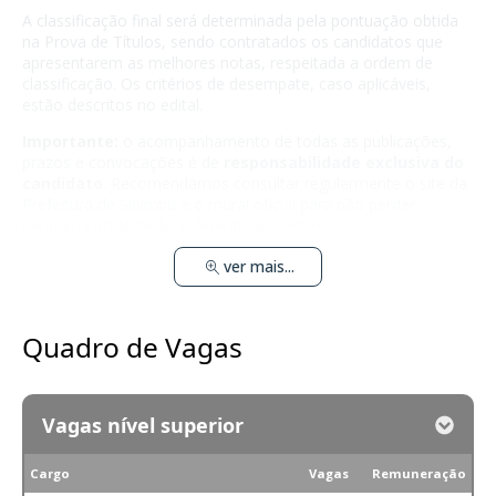
A classificação final será determinada pela pontuação obtida
na Prova de Títulos, sendo contratados os candidatos que
apresentarem as melhores notas, respeitada a ordem de
classificação. Os critérios de desempate, caso aplicáveis,
estão descritos no edital.
Importante:
o acompanhamento de todas as publicações,
prazos e convocações é de
responsabilidade exclusiva do
candidato
. Recomendamos consultar regularmente o site da
Prefeitura de Sinimbu e o mural oficial para não perder
nenhuma atualização referente ao certame.
ver mais...
Quadro de Vagas
Vagas nível superior
Cargo
Vagas
Remuneração