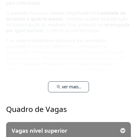
para contratação.
O presente Processo Seletivo Simplificado terá
validade de
24 (vinte e quatro) meses
, contados a partir da publicação
da homologação do resultado final, podendo ser
prorrogado
por igual período
, a critério da Administração.
É de
responsabilidade exclusiva do candidato
acompanhar todas as publicações, comunicados e
atualizações referentes a este processo seletivo nos canais
oficiais indicados. Não deixe de verificar regularmente o site
https://selecao.ifro.edu.br/prof-temp-ji-parana
e o
Diário Oficial da União para se manter informado sobre
prazos, convocações e demais atos do certame.
ver mais...
Quadro de Vagas
Vagas nível superior