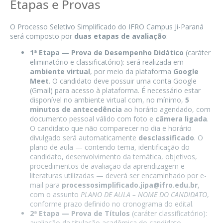
Etapas e Provas
O Processo Seletivo Simplificado do IFRO Campus Ji-Paraná
será composto por
duas etapas de avaliação
:
1ª Etapa — Prova de Desempenho Didático
(caráter
eliminatório e classificatório): será realizada em
ambiente virtual
, por meio da plataforma
Google
Meet
. O candidato deve possuir uma conta Google
(Gmail) para acesso à plataforma. É necessário estar
disponível no ambiente virtual com, no mínimo,
5
minutos de antecedência
ao horário agendado, com
documento pessoal válido com foto e
câmera ligada
.
O candidato que não comparecer no dia e horário
divulgado será automaticamente
desclassificado
. O
plano de aula — contendo tema, identificação do
candidato, desenvolvimento da temática, objetivos,
procedimentos de avaliação da aprendizagem e
literaturas utilizadas — deverá ser encaminhado por e-
mail para
processosimplificado.jipa@ifro.edu.br
,
com o assunto
PLANO DE AULA – NOME DO CANDIDATO
,
conforme prazo definido no cronograma do edital.
2ª Etapa — Prova de Títulos
(caráter classificatório):
avaliação da titulação acadêmica do candidato,