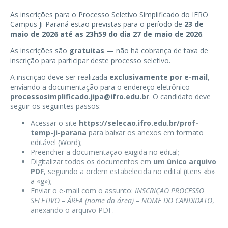
As inscrições para o Processo Seletivo Simplificado do IFRO
Campus Ji-Paraná estão previstas para o período de
23 de
maio de 2026 até as 23h59 do dia 27 de maio de 2026
.
As inscrições são
gratuitas
— não há cobrança de taxa de
inscrição para participar deste processo seletivo.
A inscrição deve ser realizada
exclusivamente por e-mail
,
enviando a documentação para o endereço eletrônico
processosimplificado.jipa@ifro.edu.br
. O candidato deve
seguir os seguintes passos:
Acessar o site
https://selecao.ifro.edu.br/prof-
temp-ji-parana
para baixar os anexos em formato
editável (Word);
Preencher a documentação exigida no edital;
Digitalizar todos os documentos em
um único arquivo
PDF
, seguindo a ordem estabelecida no edital (itens «b»
a «g»);
Enviar o e-mail com o assunto:
INSCRIÇÃO PROCESSO
SELETIVO – ÁREA (nome da área) – NOME DO CANDIDATO
,
anexando o arquivo PDF.