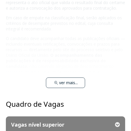
representa o ato oficial que valida o resultado final do certame
e autoriza a convocação dos aprovados para contratação.
Em caso de empate na classificação final, serão aplicados os
critérios de desempate previstos no edital, cuja consulta
integral é recomendada.
O candidato deve acompanhar todas as publicações oficiais —
incluindo eventuais retificações, convocações e prazos para
recursos — diretamente pelo site do processo seletivo e pelo
Diário Oficial da União.
O acompanhamento das
publicações é de responsabilidade exclusiva do
candidato
, não cabendo alegação de desconhecimento
como justificativa para perda de prazos ou etapas.
ver mais...
Quadro de Vagas
Vagas nível superior