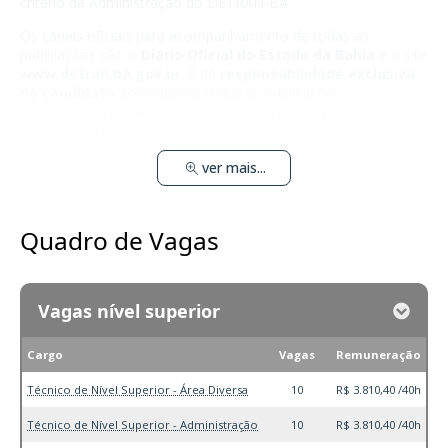
critério da Administração do DETRAN-BA.
Os canais oficiais para acompanhamento de todas as
publicações são o
Diário Oficial do Estado da Bahia
e o site
www.detran.ba.gov.br
. É de
responsabilidade exclusiva
do candidato
acompanhar todas as publicações,
convocações e atualizações referentes a este processo
seletivo nos meios oficiais indicados.
ver mais...
Quadro de Vagas
Vagas nível superior
Cargo
Vagas
Remuneração
Técnico de Nível Superior - Área Diversa
10
R$ 3.810,40 /40h
Técnico de Nível Superior - Administração
10
R$ 3.810,40 /40h