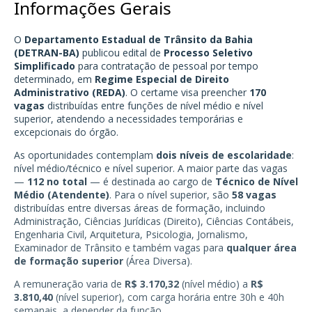
Informações Gerais
O
Departamento Estadual de Trânsito da Bahia
(DETRAN-BA)
publicou edital de
Processo Seletivo
Simplificado
para contratação de pessoal por tempo
determinado, em
Regime Especial de Direito
Administrativo (REDA)
. O certame visa preencher
170
vagas
distribuídas entre funções de nível médio e nível
superior, atendendo a necessidades temporárias e
excepcionais do órgão.
As oportunidades contemplam
dois níveis de escolaridade
:
nível médio/técnico e nível superior. A maior parte das vagas
—
112 no total
— é destinada ao cargo de
Técnico de Nível
Médio (Atendente)
. Para o nível superior, são
58 vagas
distribuídas entre diversas áreas de formação, incluindo
Administração, Ciências Jurídicas (Direito), Ciências Contábeis,
Engenharia Civil, Arquitetura, Psicologia, Jornalismo,
Examinador de Trânsito e também vagas para
qualquer área
de formação superior
(Área Diversa).
A remuneração varia de
R$ 3.170,32
(nível médio) a
R$
3.810,40
(nível superior), com carga horária entre 30h e 40h
semanais, a depender da função.