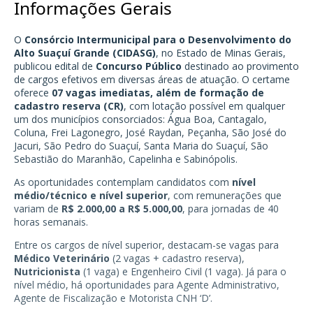
Informações Gerais
O
Consórcio Intermunicipal para o Desenvolvimento do
Alto Suaçuí Grande (CIDASG)
, no Estado de Minas Gerais,
publicou edital de
Concurso Público
destinado ao provimento
de cargos efetivos em diversas áreas de atuação. O certame
oferece
07 vagas imediatas, além de formação de
cadastro reserva (CR)
, com lotação possível em qualquer
um dos municípios consorciados: Água Boa, Cantagalo,
Coluna, Frei Lagonegro, José Raydan, Peçanha, São José do
Jacuri, São Pedro do Suaçuí, Santa Maria do Suaçuí, São
Sebastião do Maranhão, Capelinha e Sabinópolis.
As oportunidades contemplam candidatos com
nível
médio/técnico e nível superior
, com remunerações que
variam de
R$ 2.000,00 a R$ 5.000,00
, para jornadas de 40
horas semanais.
Entre os cargos de nível superior, destacam-se vagas para
Médico Veterinário
(2 vagas + cadastro reserva),
Nutricionista
(1 vaga) e Engenheiro Civil (1 vaga). Já para o
nível médio, há oportunidades para Agente Administrativo,
Agente de Fiscalização e Motorista CNH ‘D’.