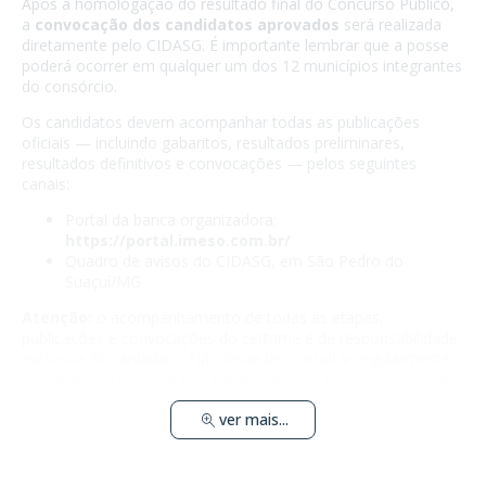
Após a homologação do resultado final do Concurso Público,
a
convocação dos candidatos aprovados
será realizada
diretamente pelo CIDASG. É importante lembrar que a posse
poderá ocorrer em qualquer um dos 12 municípios integrantes
do consórcio.
Os candidatos devem acompanhar todas as publicações
oficiais — incluindo gabaritos, resultados preliminares,
resultados definitivos e convocações — pelos seguintes
canais:
Portal da banca organizadora:
https://portal.imeso.com.br/
Quadro de avisos do CIDASG, em São Pedro do
Suaçuí/MG
Atenção:
o acompanhamento de todas as etapas,
publicações e convocações do certame é de responsabilidade
exclusiva do candidato. Não deixe de consultar regularmente
os canais oficiais para não perder nenhum prazo importante.
ver mais...