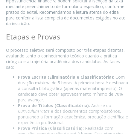
hipossuficiência financeira podem solicitar a isenção da taxa
mediante preenchimento de formulário específico, conforme
prazos do edital. Recomendamos a leitura atenta do edital
para conferir a lista completa de documentos exigidos no ato
da inscrição.
Etapas e Provas
O processo seletivo será composto por três etapas distintas,
avaliando tanto o conhecimento teórico quanto a prática
cirúrgica e a trajetória acadêmica dos candidatos. As fases
são:
Prova Escrita (Eliminatória e Classificatória):
Com
duração máxima de 5 horas. A primeira hora é destinada
à consulta bibliográfica (apenas material impresso). O
candidato deve obter aproveitamento mínimo de 70%
para avançar.
Prova de Títulos (Classificatória):
Análise do
Curriculum Vitae
e dos documentos comprobatórios,
pontuando a formação acadêmica, produção científica e
experiência profissional.
Prova Prática (Classificatória):
Realizada com
arguição, com duração de até 3 horas. Esta etapa visa