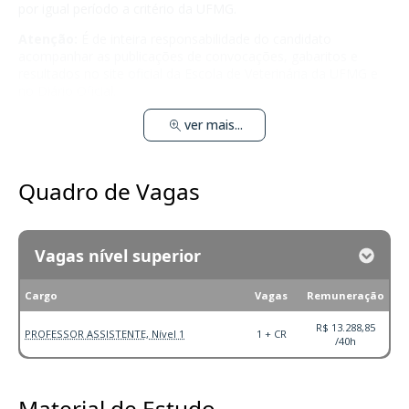
por igual período a critério da UFMG.
Atenção:
É de inteira responsabilidade do candidato
acompanhar as publicações de convocações, gabaritos e
resultados no site oficial da Escola de Veterinária da UFMG e
no Diário Oficial.
ver mais...
Quadro de Vagas
Vagas nível superior
Cargo
Vagas
Remuneração
R$ 13.288,85
PROFESSOR ASSISTENTE, Nível 1
1 + CR
/40h
Material de Estudo