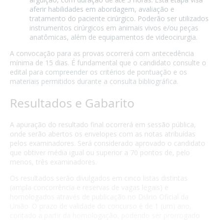
aferir habilidades em abordagem, avaliação e
tratamento do paciente cirúrgico. Poderão ser utilizados
instrumentos cirúrgicos em animais vivos e/ou peças
anatômicas, além de equipamentos de videocirurgia.
A convocação para as provas ocorrerá com antecedência
mínima de 15 dias. É fundamental que o candidato consulte o
edital para compreender os critérios de pontuação e os
materiais permitidos durante a consulta bibliográfica.
Resultados e Gabarito
A apuração do resultado final ocorrerá em sessão pública,
onde serão abertos os envelopes com as notas atribuídas
pelos examinadores. Será considerado aprovado o candidato
que obtiver média igual ou superior a 70 pontos de, pelo
menos, três examinadores.
Os resultados serão divulgados em cinco listas distintas
(ampla concorrência e reservas de vagas legais) e
homologados através de publicação no Diário Oficial da
União. O prazo de validade do concurso é de 1 (um) ano,
contado a partir da homologação, podendo ser prorrogado