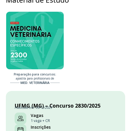
Preparação para concursos:
apostila para profissionais de
MED. VETERINÁRIA
UFMG (MG) – Concurso 2830/2025
Publicado em: 09/12/2025
Vagas
1 vaga + CR
Inscrições