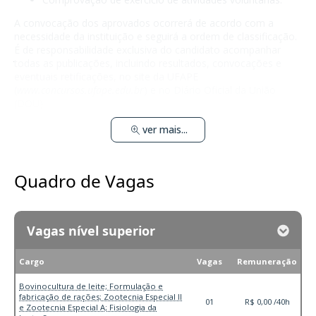
A convocação dos aprovados ocorrerá de acordo com a
necessidade da instituição e seguirá a ordem de classificação.
É de responsabilidade exclusiva do candidato acompanhar
todas as publicações, incluindo resultados, convocações e
eventuais retificações, no site da UFAPE
(
www.concursos.ufape.edu.br
) e no Diário Oficial da União
(DOU).
ver mais...
Quadro de Vagas
Vagas nível superior
Cargo
Vagas
Remuneração
Bovinocultura de leite; Formulação e
fabricação de rações; Zootecnia Especial II
01
R$ 0,00 /40h
e Zootecnia Especial A; Fisiologia da