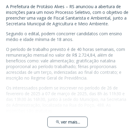
A Prefeitura de Protásio Alves – RS anunciou a abertura de
inscrições para um novo Processo Seletivo, com o objetivo de
preencher uma vaga de Fiscal Sanitarista e Ambiental, junto a
Secretaria Municipal de Agricultura e Meio Ambiente.
Segundo o edital, podem concorrer candidatos com ensino
médio e idade mínima de 18 anos.
O período de trabalho previsto é de 40 horas semanais, com
remuneração mensal no valor de R$ 2.724,84, além de
benefícios como: vale alimentação; gratificação natalina
proporcional ao período trabalhado; férias proporcionais
acrescidas de um terço, indenizadas ao final do contrato; e
inscrição no Regime Geral de Previdência.
Os interessados podem se inscrever no período de 26 de
fevereiro de 2025 a 07 de março de 2025, das 8h às 11h30 e
das 13h30 às 16h30, junto à sede do Município, na Secretaria
de Administração, localizada na Rua do Poço, 488. As
inscrições são gratuitas.
ver mais...