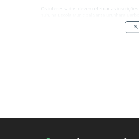
Os interessados devem efetuar as inscrições 
13h, na Escola Municipal Santa Brunhara Barb