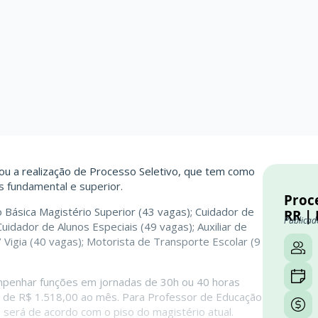
gou a realização de Processo Seletivo, que tem como
s fundamental e superior.
Proc
Básica Magistério Superior (43 vagas); Cuidador de
RR | 
Publicad
idador de Alunos Especiais (49 vagas); Auxiliar de
Vigia (40 vagas); Motorista de Transporte Escolar (9
empenhar funções em jornadas de 30h ou 40 horas
s de R$ 1.518,00 ao mês. Para Professor de Educação
 será de acordo com o piso do magistério atual.