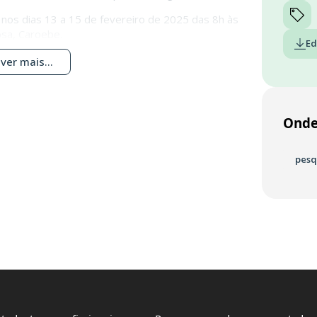
nos dias 13 a 15 de fevereiro de 2025 das 8h às
osa, Caroebe.
Ed
ver mais...
Onde
pesq