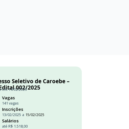
esso Seletivo de Caroebe –
Edital 002/2025
o em: 14/02/2025
Vagas
141 vagas
Inscrições
13/02/2025
a
15/02/2025
Salários
até R$ 1.518,00