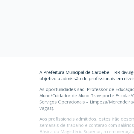
A Prefeitura Municipal de Caroebe – RR divul
objetivo a admissão de profissionais em nívei
As oportunidades são: Professor de Educação 
Aluno/Cuidador de Aluno Transporte Escolar/Cu
Serviços Operacionais – Limpeza/Merendeira/ 
vagas).
Aos profissionais admitidos, estes irão des
semanais de trabalho e contarão com salário
Básica do Magistério Superior, a remuneração