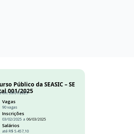
urso Público da SEASIC – SE
tal 001/2025
o em: 30/01/2025
Vagas
90 vagas
Inscrições
03/02/2025
a
06/03/2025
Salários
até R$ 5.457,10