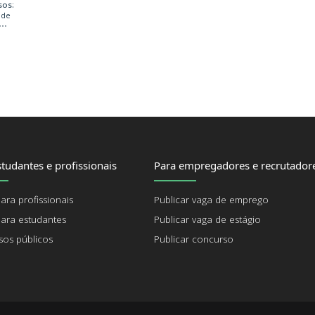
sos:
 de
tudantes e profissionais
Para empregadores e recrutador
ara profissionais
Publicar vaga de emprego
ara estudantes
Publicar vaga de estágio
os públicos
Publicar concurso