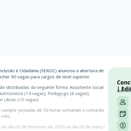
Inclusão e Cidadania (SEASIC) anunciou a abertura de
cher 90 vagas para cargos de nível superior.
Conc
o distribuídas da seguinte forma: Assistente Social
| Edi
Publicad
utricionista (14 vagas); Pedagogo (8 vagas);
e Libras (10 vagas).
o cumprir jornadas de 30 horas semanais e contarão
o mês.
h do dia 03 de fevereiro de 2025 ao dia 06 de março