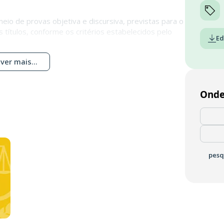
meio de provas objetiva e discursiva, previstas para o
 títulos, conforme os critérios estabelecidos pelo
Ed
ver mais...
Onde
pesq