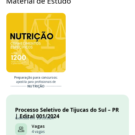
Material de Estudo
Preparação para concursos:
apostila para profissionais de
NUTRIÇÃO
Processo Seletivo de Tijucas do Sul – PR
| Edital 001/2024
Publicado em: 20/05/2024
Vagas
4 vagas