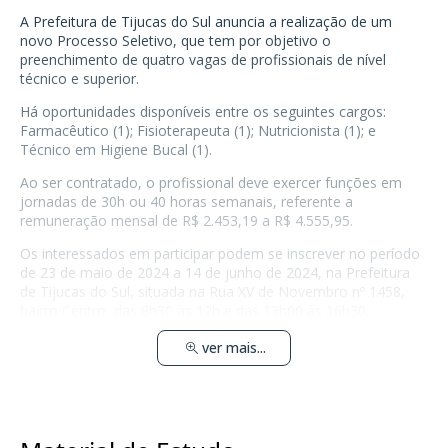
A Prefeitura de Tijucas do Sul anuncia a realização de um
novo Processo Seletivo, que tem por objetivo o
preenchimento de quatro vagas de profissionais de nível
técnico e superior.
Há oportunidades disponíveis entre os seguintes cargos:
Farmacêutico (1); Fisioterapeuta (1); Nutricionista (1); e
Técnico em Higiene Bucal (1).
Ao ser contratado, o profissional deve exercer funções em
jornadas de 30h ou 40 horas semanais, referente a
remuneração mensal de R$ 2.453,19 a R$ 4.555,95.
Os interessados em participar podem se inscrever no período
de 23 de maio de 2024 a 14 de junho de 2024, na Prefeitura
de Tijucas do Sul, situada na Rua XV de Novembro nº 1458,
bairro Centro, das 8h30 às 12h e das 13h00 às 16h30.
ver mais...