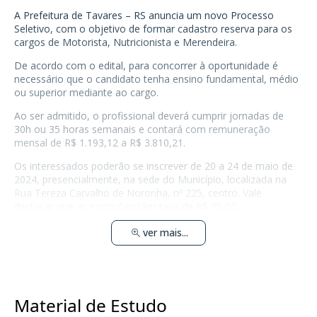
A Prefeitura de Tavares – RS anuncia um novo Processo
Seletivo, com o objetivo de formar cadastro reserva para os
cargos de Motorista, Nutricionista e Merendeira.
De acordo com o edital, para concorrer à oportunidade é
necessário que o candidato tenha ensino fundamental, médio
ou superior mediante ao cargo.
Ao ser admitido, o profissional deverá cumprir jornadas de
30h ou 35 horas semanais e contará com remuneração
mensal de R$ 1.193,12 a R$ 3.810,21.
Os interessados poderão se inscrever de 20 a 24 de maio de
2024, presencialmente, na sede do Município, localizada na
Rua Tereza Carvalho de Noronha, nº 225, centro. Vale
destacar que as inscrições têm taxa de R$ 35,00.
ver mais...
Material de Estudo