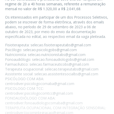
regime de 20 a 40 horas semanais, referente a remuneração
mensal no valor de R$ 1.320,00 a R$ 2.041,68.
Os interessados em participar de um dos Processos Seletivos,
podem se inscrever de forma eletrônica, através dos emails
abaixo, no período de 29 de setembro de 2023 a 06 de
outubro de 2023, por meio do envio da documentação
especificada no edital, ao respectivo email da vaga pleiteada.
Fisioterapeuta:
selecao.fisioterapeutabs@gmail.com
Psicólogo:
selecao.psicologobs@gmail.com
Nutricionista:
selecao.nutricionistabs@gmail.com
Fonoaudiólogo:
selecao.fonoaudiologobs@gmail.com
Farmacêutico:
selecao.farmaceuticobs@gmail.com
Terapeuta ocupacional:
selecao.terapeutabs@gmail.com
Assistente social:
selecao.assistentesocialbs@gmail.com
PSICÓLOGO COM ABA:
centrodiver.psicologocomaba@gmail.com
PSICOLOGO COM TCC:
centrodiver.psicologocomtcc@gmail.com
FONOAUDIÓLOGO COM ABA:
centrodiver.fonoaudiologocomaba@gmail.com
TERAPEUTA OCUPACIONAL COM INTEGRAÇÃO SENSORIAL:
centrodiver.tocomintegracao@gmail.com