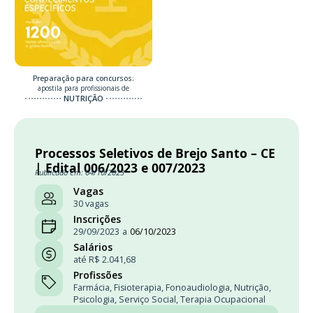
Preparação para concursos:
apostila para profissionais de
NUTRIÇÃO
Processos Seletivos de Brejo Santo – CE
| Edital 006/2023 e 007/2023
Publicado em: 04/10/2023
Vagas
30 vagas
Inscrições
29/09/2023
a
06/10/2023
Salários
até R$ 2.041,68
Profissões
Farmácia
,
Fisioterapia
,
Fonoaudiologia
,
Nutrição
,
Psicologia
,
Serviço Social
,
Terapia Ocupacional