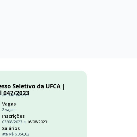
esso Seletivo da UFCA |
l 047/2023
o em: 04/08/2023
Vagas
2 vagas
Inscrições
03/08/2023
a
16/08/2023
Salários
até R$ 6.356,02