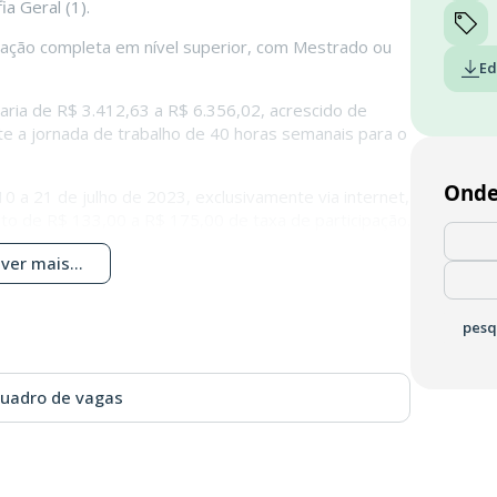
ia Geral (1).
duação completa em nível superior, com Mestrado ou
Ed
varia de R$ 3.412,63 a R$ 6.356,02, acrescido de
nte a jornada de trabalho de 40 horas semanais para o
Onde
0 a 21 de julho de 2023, exclusivamente via internet,
to de R$ 133,00 a R$ 175,00 de taxa de participação.
ver mais...
pesq
quadro de vagas