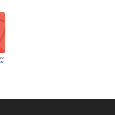
sos:
 de