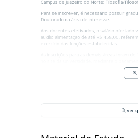
Campus de Juazeiro do Norte: Filosofia/Filosof
Para se inscrever, é necessário possuir gra
Doutorado na área de interesse.
Aos docentes efetivados, o salário ofertado 
auxílio alimentação de até R$ 458,00, refere
exercício das funções estabelecidas.
As inscrições para as demais áreas foram de 1
no site da Universidade, mediante o pagamen
ver 