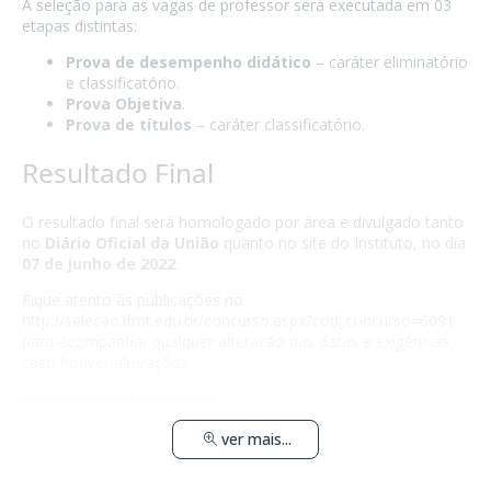
A seleção para as vagas de professor será executada em 03
etapas distintas:
Prova de desempenho didático
– caráter eliminatório
e classificatório.
Prova Objetiva
.
Prova de títulos
– caráter classificatório.
Resultado Final
O resultado final será homologado por área e divulgado tanto
no
Diário Oficial da União
quanto no site do Instituto, no dia
07 de junho de 2022
.
Fique atento às publicações no
http://selecao.ifmt.edu.br/concurso.aspx?cod_concurso=6091
para acompanhar qualquer alteração nas datas e exigências,
caso houver alterações.
Bons estudos e boa prova!
ver mais...