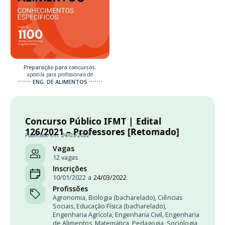
Preparação para concursos:
apostila para profissionais de
ENG. DE ALIMENTOS
Concurso Público IFMT | Edital
126/2021 – Professores [Retomado]
Publicado em: 24/03/2022
Vagas
12 vagas
Inscrições
10/01/2022
a
24/03/2022
Profissões
Agronomia
,
Biologia (bacharelado)
,
Ciências
Sociais
,
Educação Física (bacharelado)
,
Engenharia Agrícola
,
Engenharia Civil
,
Engenharia
de Alimentos
,
Matemática
,
Pedagogia
,
Sociologia