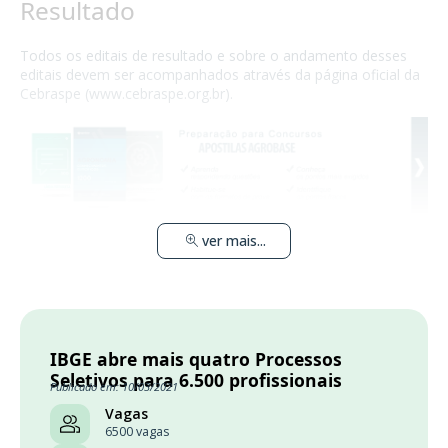
Resultado
Todos os editais de resultado e sobre o andamento desses
editais devem ser acompanhados através da página oficial da
Cebraspe (www.cebraspe.org.br).
ver mais...
IBGE abre mais quatro Processos
Seletivos para 6.500 profissionais
Publicado em: 10/03/2021
Vagas
6500 vagas