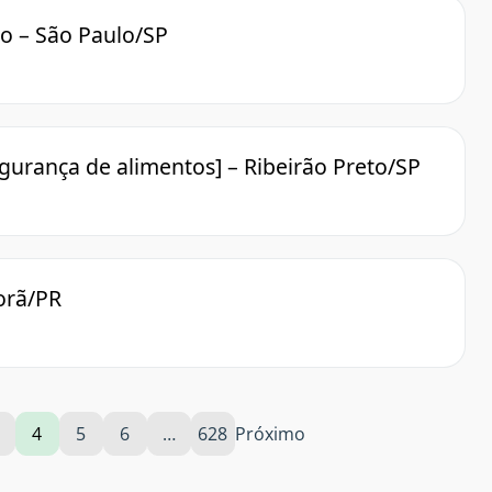
o – São Paulo/SP
egurança de alimentos] – Ribeirão Preto/SP
porã/PR
4
5
6
…
628
Próximo