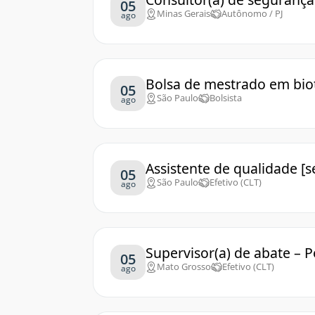
05
Minas Gerais
Autônomo / PJ
ago
Bolsa de mestrado em biot
05
São Paulo
Bolsista
ago
Assistente de qualidade [s
05
São Paulo
Efetivo (CLT)
ago
Supervisor(a) de abate – 
05
Mato Grosso
Efetivo (CLT)
ago