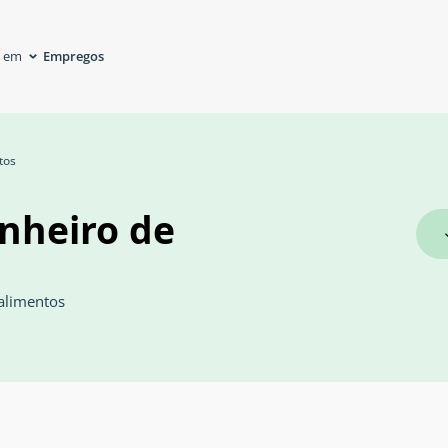
Empregos
á em
tos
nheiro de
alimentos