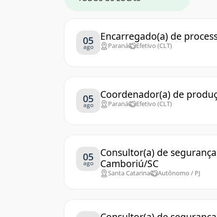
Encarregado(a) de process
05
Paraná
Efetivo (CLT)
ago
Coordenador(a) de produçã
05
Paraná
Efetivo (CLT)
ago
Consultor(a) de segurança 
05
Camboriú/SC
ago
Santa Catarina
Autônomo / PJ
Consultor(a) de segurança