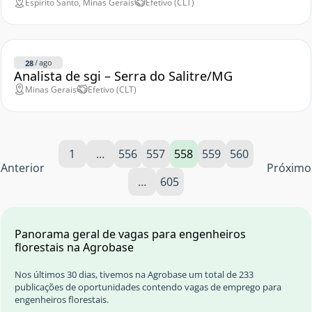
Espírito Santo, Minas Gerais
Efetivo (CLT)
/
ago
28
Analista de sgi – Serra do Salitre/MG
Minas Gerais
Efetivo (CLT)
1
…
556
557
558
559
560
Anterior
Próximo
…
605
Panorama geral de vagas para engenheiros
florestais na Agrobase
Nos últimos 30 dias, tivemos na Agrobase um total de 233
publicações de oportunidades contendo vagas de emprego para
engenheiros florestais.