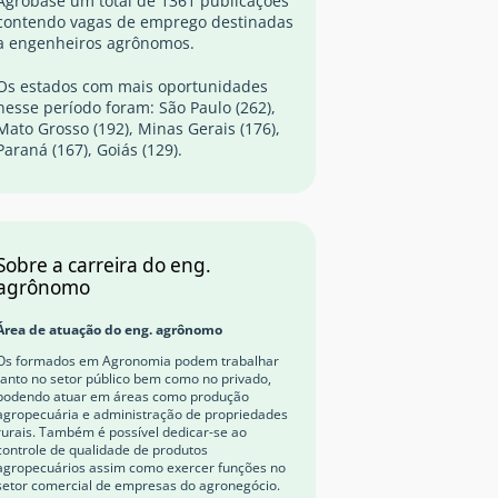
Agrobase um total de 1361 publicações
contendo vagas de emprego destinadas
a engenheiros agrônomos.
Os estados com mais oportunidades
nesse período foram: São Paulo (262),
Mato Grosso (192), Minas Gerais (176),
Paraná (167), Goiás (129).
Sobre a carreira do eng.
agrônomo
Área de atuação do eng. agrônomo
Os formados em Agronomia podem trabalhar
tanto no setor público bem como no privado,
podendo atuar em áreas como produção
agropecuária e administração de propriedades
rurais. Também é possível dedicar-se ao
controle de qualidade de produtos
agropecuários assim como exercer funções no
setor comercial de empresas do agronegócio.