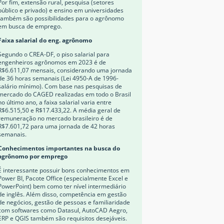
Por fim, extensão rural, pesquisa (setores
público e privado) e ensino em universidades
também são possibilidades para o agrônomo
em busca de emprego.
Faixa salarial do eng. agrônomo
Segundo o CREA-DF, o piso salarial para
engenheiros agrônomos em 2023 é de
R$6.611,07 mensais, considerando uma jornada
de 36 horas semanais (Lei 4950-A de 1996-
salário mínimo). Com base nas pesquisas de
mercado do CAGED realizadas em todo o Brasil
no último ano, a faixa salarial varia entre
R$6.515,50 e R$17.433,22. A média geral de
remuneração no mercado brasileiro é de
R$7.601,72 para uma jornada de 42 horas
semanais.
Conhecimentos importantes na busca do
agrônomo por emprego
É interessante possuir bons conhecimentos em
Power BI, Pacote Office (especialmente Excel e
PowerPoint) bem como ter nível intermediário
de inglês. Além disso, competência em gestão
de negócios, gestão de pessoas e familiaridade
com softwares como Datasul, AutoCAD Aegro,
ERP e QGIS também são requisitos desejáveis.