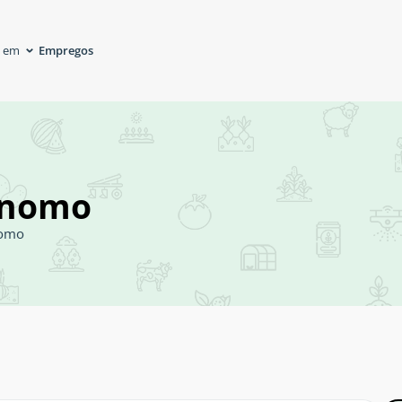
Empregos
á em
ônomo
nomo