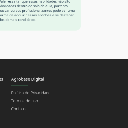
Vale ressaltar que essas habilidades não são
abordadas dentro de sala de aula, portanto,
buscar cursos profissionalizantes pode ser uma
forma de adquirir essas aptidões e se destacar
dos demais candidatos.
es
Agrobase Digital
Política de Privacidade
Termos de uso
Contato