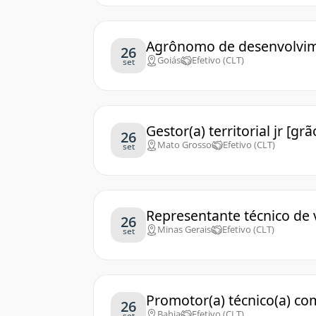
Agrônomo de desenvolvi
26
Goiás
Efetivo (CLT)
set
Gestor(a) territorial jr [
26
Mato Grosso
Efetivo (CLT)
set
Representante técnico de 
26
Minas Gerais
Efetivo (CLT)
set
Promotor(a) técnico(a) com
26
Bahia
Efetivo (CLT)
set