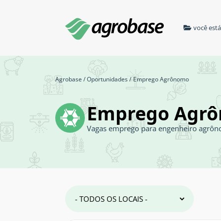
você est
Agrobase
/
Oportunidades
/
Emprego Agrônomo
Emprego Agr
Vagas emprego para engenheiro agrô