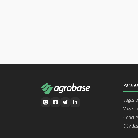
Para es
Vagas p
Vagas p
Concurs
Dúvidas