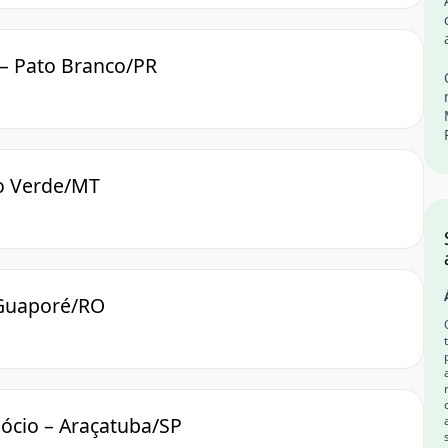
 – Pato Branco/PR
po Verde/MT
 Guaporé/RO
ócio – Araçatuba/SP