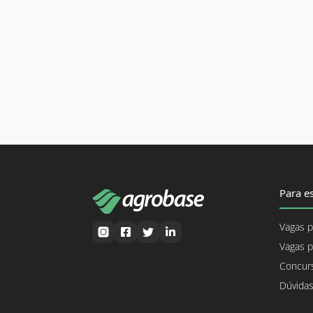
Para es
Vagas p
Vagas p
Concurs
Dúvidas