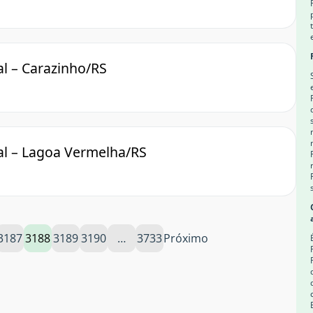
al – Carazinho/RS
al – Lagoa Vermelha/RS
3187
3188
3189
3190
…
3733
Próximo