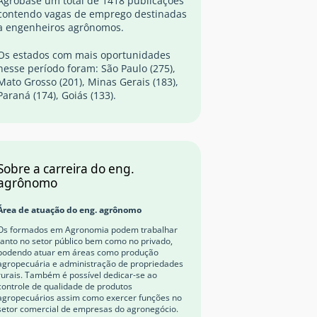
Agrobase um total de 1418 publicações
contendo vagas de emprego destinadas
a engenheiros agrônomos.
Os estados com mais oportunidades
nesse período foram: São Paulo (275),
Mato Grosso (201), Minas Gerais (183),
Paraná (174), Goiás (133).
Sobre a carreira do eng.
agrônomo
Área de atuação do eng. agrônomo
Os formados em Agronomia podem trabalhar
tanto no setor público bem como no privado,
podendo atuar em áreas como produção
agropecuária e administração de propriedades
rurais. Também é possível dedicar-se ao
controle de qualidade de produtos
agropecuários assim como exercer funções no
setor comercial de empresas do agronegócio.