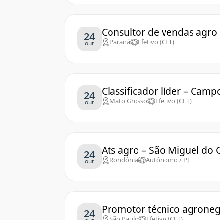
Consultor de vendas agro
24
Paraná
Efetivo (CLT)
out
Classificador líder – Cam
24
Mato Grosso
Efetivo (CLT)
out
Ats agro – São Miguel do
24
Rondônia
Autônomo / PJ
out
Promotor técnico agroneg
24
São Paulo
Efetivo (CLT)
out