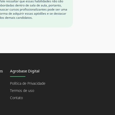
Vale ressaltar que essas habilidades não são
abordadas dentro de sala de aula, portanto,
buscar cursos profissionalizantes pode ser uma
forma de adquirir essas aptidões e se destacar
dos demais candidatos.
es
Agrobase Digital
Política de Privacidade
Termos de uso
Contato