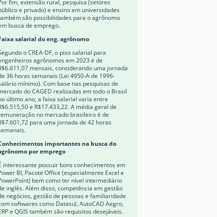
Por fim, extensão rural, pesquisa (setores
público e privado) e ensino em universidades
também são possibilidades para o agrônomo
em busca de emprego.
Faixa salarial do eng. agrônomo
Segundo o CREA-DF, o piso salarial para
engenheiros agrônomos em 2023 é de
R$6.611,07 mensais, considerando uma jornada
de 36 horas semanais (Lei 4950-A de 1996-
salário mínimo). Com base nas pesquisas de
mercado do CAGED realizadas em todo o Brasil
no último ano, a faixa salarial varia entre
R$6.515,50 e R$17.433,22. A média geral de
remuneração no mercado brasileiro é de
R$7.601,72 para uma jornada de 42 horas
semanais.
Conhecimentos importantes na busca do
agrônomo por emprego
É interessante possuir bons conhecimentos em
Power BI, Pacote Office (especialmente Excel e
PowerPoint) bem como ter nível intermediário
de inglês. Além disso, competência em gestão
de negócios, gestão de pessoas e familiaridade
com softwares como Datasul, AutoCAD Aegro,
ERP e QGIS também são requisitos desejáveis.