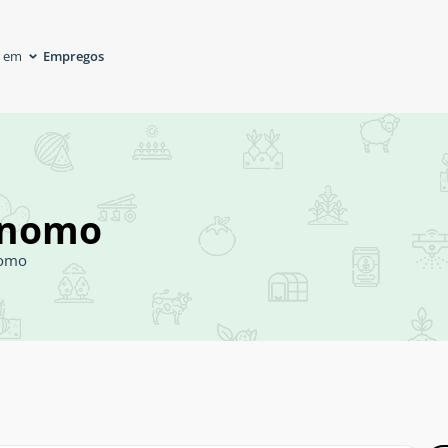
Empregos
á em
ônomo
nomo