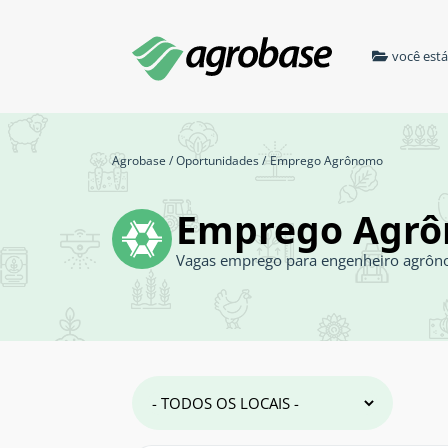
você est
Agrobase
/
Oportunidades
/
Emprego Agrônomo
Emprego Agr
Vagas emprego para engenheiro agrô