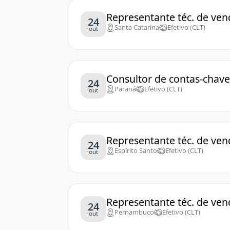
Representante téc. de venda
24
Santa Catarina
Efetivo (CLT)
out
Consultor de contas-chave
24
Paraná
Efetivo (CLT)
out
Representante téc. de vend
24
Espírito Santo
Efetivo (CLT)
out
Representante téc. de vend
24
Pernambuco
Efetivo (CLT)
out