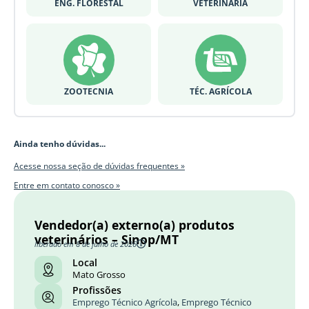
ENG. FLORESTAL
VETERINÁRIA
ZOOTECNIA
TÉC. AGRÍCOLA
Ainda tenho dúvidas...
Acesse nossa seção de dúvidas frequentes »
Entre em contato conosco »
Vendedor(a) externo(a) produtos
veterinários – Sinop/MT
liberado em 8 de julho de 2026
Local
Mato Grosso
Profissões
Emprego Técnico Agrícola
,
Emprego Técnico