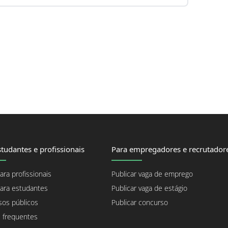
tudantes e profissionais
Para empregadores e recrutador
ara profissionais
Publicar vaga de emprego
ara estudantes
Publicar vaga de estágio
os públicos
Publicar concurso
 frequentes