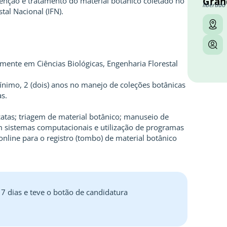
Gran
tenção e tratamento do material botânico coletado no
liberado
tal Nacional (IFN).
mente em Ciências Biológicas, Engenharia Florestal
nimo, 2 (dois) anos no manejo de coleções botânicas
as.
atas; triagem de material botânico; manuseio de
 sistemas computacionais e utilização de programas
nline para o registro (tombo) de material botânico
 7 dias e teve o botão de candidatura