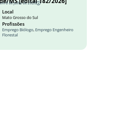
de/MS [edital 182/2026]
 em 8 de julho de 2026
Local
Mato Grosso do Sul
Profissões
Emprego Biólogo
,
Emprego Engenheiro
Florestal