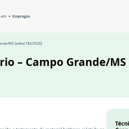
Empregos
á em
ande/MS [edital 182/2026]
ário – Campo Grande/MS
Técn