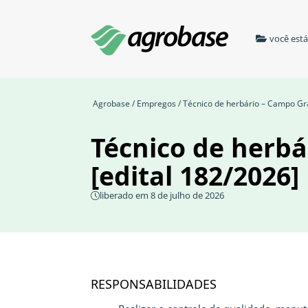
você est
Agrobase
/
Empregos
/ Técnico de herbário – Campo Gr
Técnico de herb
[edital 182/2026]
liberado em 8 de julho de 2026
RESPONSABILIDADES