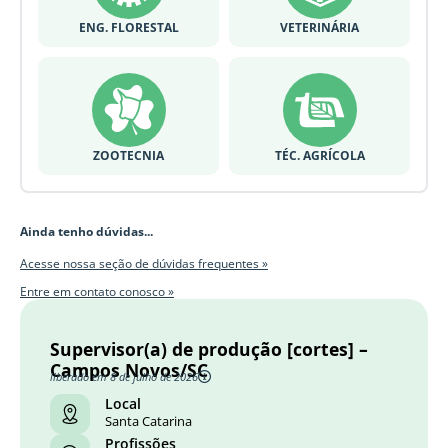
ENG. FLORESTAL
VETERINÁRIA
ZOOTECNIA
TÉC. AGRÍCOLA
Ainda tenho dúvidas...
Acesse nossa seção de dúvidas frequentes »
Entre em contato conosco »
Supervisor(a) de produção [cortes] –
Campos Novos/SC
liberado em 8 de julho de 2026
Local
Santa Catarina
Profissões