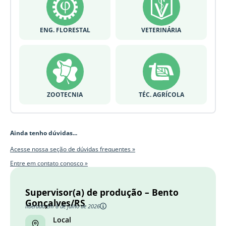
ENG. FLORESTAL
VETERINÁRIA
ZOOTECNIA
TÉC. AGRÍCOLA
Ainda tenho dúvidas...
Acesse nossa seção de dúvidas frequentes »
Entre em contato conosco »
Supervisor(a) de produção – Bento
Gonçalves/RS
liberado em 8 de julho de 2026
Local