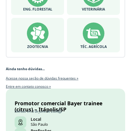
ENG. FLORESTAL
VETERINÁRIA
ZOOTECNIA
TÉC. AGRÍCOLA
Ainda tenho dúvidas...
Acesse nossa seção de dúvidas frequentes »
Entre em contato conosco »
Promotor comercial Bayer trainee
(citrus) – Itápolis/SP
liberado em 8 de julho de 2026
Local
São Paulo
Profissões