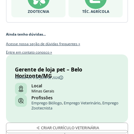
ZOOTECNIA
TÉC. AGRÍCOLA
Ainda tenho dúvidas...
Acesse nossa seção de dúvidas frequentes »
Entre em contato conosco »
Gerente de loja pet – Belo
Horizonte/MG
liberado em 8 de julho de 2026
Local
Minas Gerais
Profissões
Emprego Biólogo
,
Emprego Veterinário
,
Emprego
Zootecnista
CRIAR CURRÍCULO VETERINÁRIA