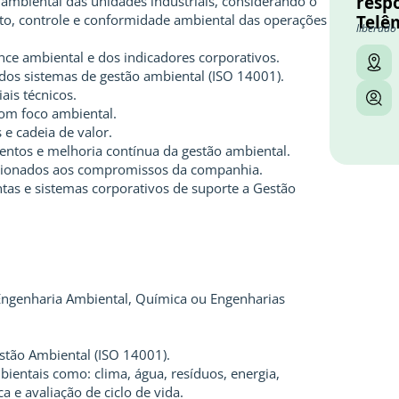
resp
 ambiental das unidades industriais, considerando o
o, controle e conformidade ambiental das operações
Telê
liberado
nce ambiental e dos indicadores corporativos.
os sistemas de gestão ambiental (ISO 14001).
ais técnicos.
com foco ambiental.
e cadeia de valor.
entos e melhoria contínua da gestão ambiental.
acionados aos compromissos da companhia.
as e sistemas corporativos de suporte a Gestão
ngenharia Ambiental, Química ou Engenharias
tão Ambiental (ISO 14001).
entais como: clima, água, resíduos, energia,
 e avaliação de ciclo de vida.