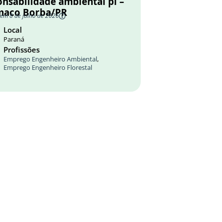
onsabilidade ambiental pl –
maco Borba/PR
 em 8 de julho de 2026
Local
Paraná
Profissões
Emprego Engenheiro Ambiental
,
Emprego Engenheiro Florestal