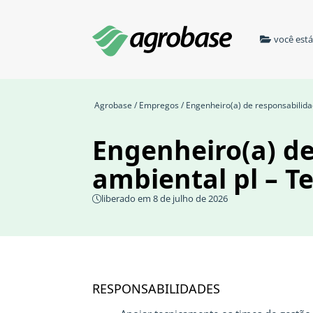
você est
Agrobase
/
Empregos
/ Engenheiro(a) de responsabilid
Engenheiro(a) de
ambiental pl – 
liberado em 8 de julho de 2026
RESPONSABILIDADES