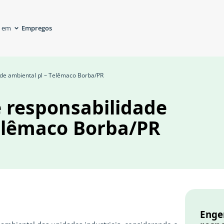
Empregos
á em
ade ambiental pl – Telêmaco Borba/PR
 responsabilidade
Telêmaco Borba/PR
Enge