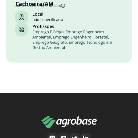
Cachoeira/AM
liberado em 8 de julho de 2026
Local
não especificado
Profissões
Emprego Biólogo
,
Emprego Engenheiro
Ambiental
,
Emprego Engenheiro Florestal
,
Emprego Geógrafo
,
Emprego Tecnólogo em
Gestão Ambiental