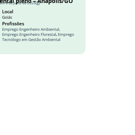
ental pleno – Anápolis/GO
 em 8 de julho de 2026
Local
Goiás
Profissões
Emprego Engenheiro Ambiental
,
Emprego Engenheiro Florestal
,
Emprego
Tecnólogo em Gestão Ambiental