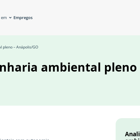
Empregos
á em
l pleno – Anápolis/GO
nharia ambiental pleno 
Anal