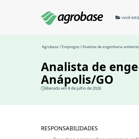
você est
Agrobase
/
Empregos
/ Analista de engenharia ambienta
Analista de enge
Anápolis/GO
liberado em 8 de julho de 2026
RESPONSABILIDADES