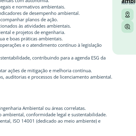
ambi
ientais com autonomia.
liberado
legais e normativos ambientais.
e indicadores de desempenho ambiental.
 acompanhar planos de ação.
cionados às atividades ambientais.
ental e projetos de engenharia.
ua e boas práticas ambientais.
operações e o atendimento contínuo à legislação
ustentabilidade, contribuindo para a agenda ESG da
ntar ações de mitigação e melhoria contínua.
s, auditorias e processos de licenciamento ambiental.
genharia Ambiental ou áreas correlatas.
 ambiental, conformidade legal e sustentabilidade.
ntal, ISO 14001 (dedicado ao meio ambiente) e