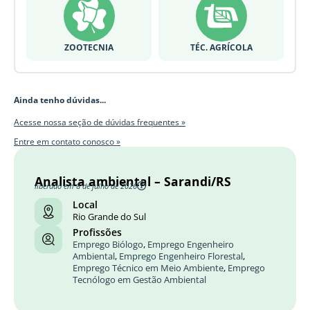
ZOOTECNIA
TÉC. AGRÍCOLA
Ainda tenho dúvidas...
Acesse nossa seção de dúvidas frequentes »
Entre em contato conosco »
Analista ambiental – Sarandi/RS
liberado em 8 de julho de 2026
Local
Rio Grande do Sul
Profissões
Emprego Biólogo
,
Emprego Engenheiro
Ambiental
,
Emprego Engenheiro Florestal
,
Emprego Técnico em Meio Ambiente
,
Emprego
Tecnólogo em Gestão Ambiental