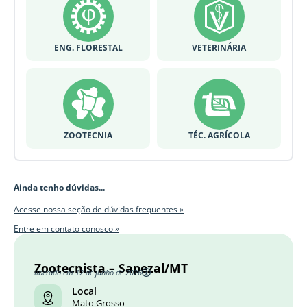
ENG. FLORESTAL
VETERINÁRIA
ZOOTECNIA
TÉC. AGRÍCOLA
Ainda tenho dúvidas...
Acesse nossa seção de dúvidas frequentes »
Entre em contato conosco »
Zootecnista – Sapezal/MT
liberado em 12 de junho de 2026
Local
Mato Grosso