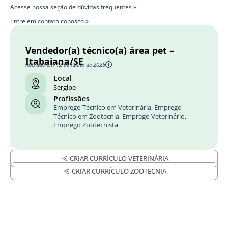
Acesse nossa seção de dúvidas frequentes »
Entre em contato conosco »
Vendedor(a) técnico(a) área pet –
Itabaiana/SE
liberado em 12 de junho de 2026
Local
Sergipe
Profissões
Emprego Técnico em Veterinária
,
Emprego
Técnico em Zootecnia
,
Emprego Veterinário
,
Emprego Zootecnista
CRIAR CURRÍCULO VETERINÁRIA
CRIAR CURRÍCULO ZOOTECNIA