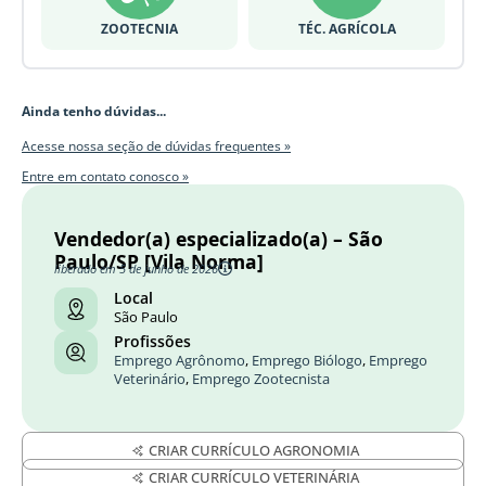
ZOOTECNIA
TÉC. AGRÍCOLA
Ainda tenho dúvidas...
Acesse nossa seção de dúvidas frequentes »
Entre em contato conosco »
Vendedor(a) especializado(a) – São
Paulo/SP [Vila Norma]
liberado em 5 de junho de 2026
Local
São Paulo
Profissões
Emprego Agrônomo
,
Emprego Biólogo
,
Emprego
Veterinário
,
Emprego Zootecnista
CRIAR CURRÍCULO AGRONOMIA
CRIAR CURRÍCULO VETERINÁRIA