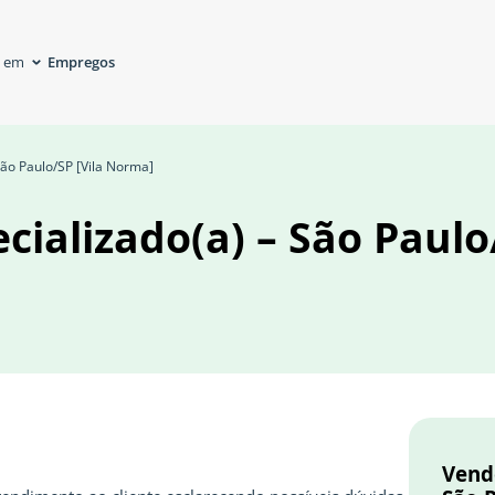
Empregos
á em
São Paulo/SP [Vila Norma]
cializado(a) – São Paulo
Vende