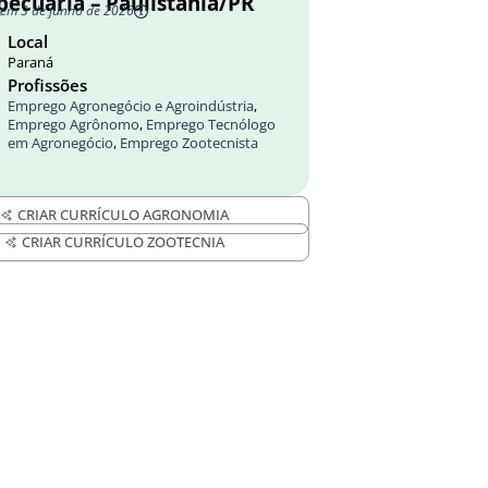
pecuária – Paulistânia/PR
 em 3 de junho de 2026
Local
Paraná
Profissões
Emprego Agronegócio e Agroindústria
,
Emprego Agrônomo
,
Emprego Tecnólogo
em Agronegócio
,
Emprego Zootecnista
CRIAR CURRÍCULO AGRONOMIA
CRIAR CURRÍCULO ZOOTECNIA