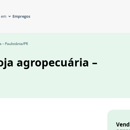
Empregos
á em
 – Paulistânia/PR
oja agropecuária –
Vende