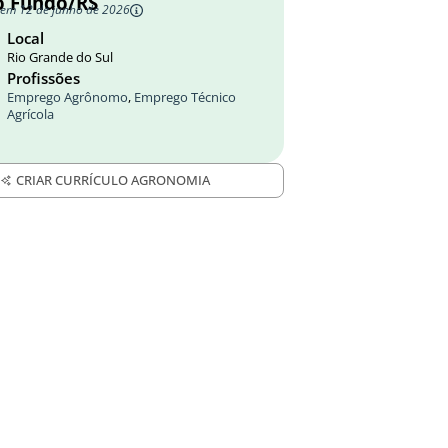
o Fundo/RS
 em 12 de junho de 2026
Local
Rio Grande do Sul
Profissões
Emprego Agrônomo
,
Emprego Técnico
Agrícola
CRIAR CURRÍCULO AGRONOMIA