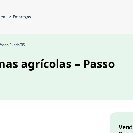
Empregos
á em
Passo Fundo/RS
as agrícolas – Passo
Vend