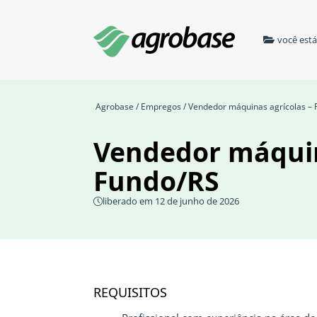
você est
Agrobase
/
Empregos
/ Vendedor máquinas agrícolas – 
Vendedor máquin
Fundo/RS
liberado em 12 de junho de 2026
REQUISITOS