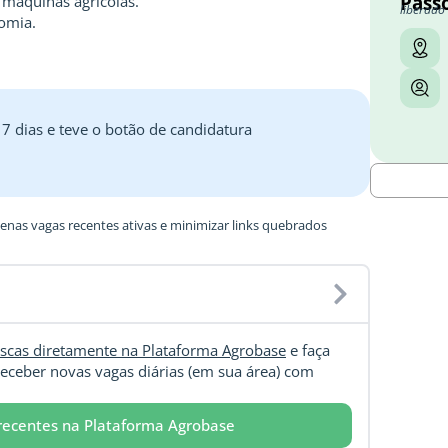
Pass
 máquinas agrícolas.
liberado
omia.
 7 dias e teve o botão de candidatura
nas vagas recentes ativas e minimizar links quebrados
scas diretamente na Plataforma Agrobase
e faça
eceber novas vagas diárias (em sua área) com
recentes na Plataforma Agrobase