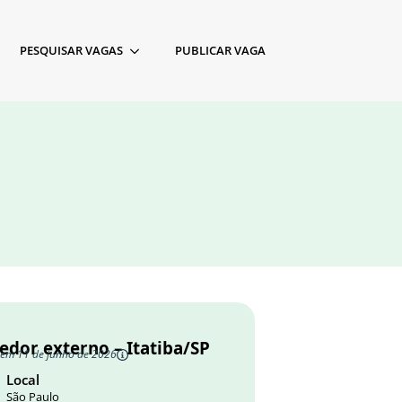
PESQUISAR VAGAS
PUBLICAR VAGA
edor externo – Itatiba/SP
 em 11 de junho de 2026
Local
São Paulo