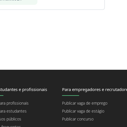
tudantes e profissionais
Para empregadores e recrutador
ara profissionais
Publicar vaga de emprego
ara estudantes
Publicar vaga de estágio
os públicos
Publicar concurso
 frequentes