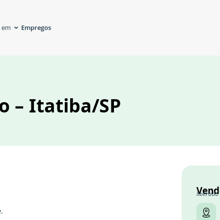
Empregos
á em
 – Itatiba/SP
Vend
liberado
.