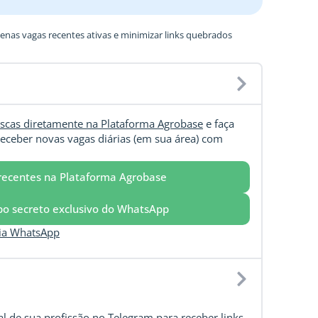
nas vagas recentes ativas e minimizar links quebrados
scas diretamente na Plataforma Agrobase
e faça
eceber novas vagas diárias (em sua área) com
recentes na Plataforma Agrobase
upo secreto exclusivo do WhatsApp
via WhatsApp
l de sua profissão no Telegram para receber links